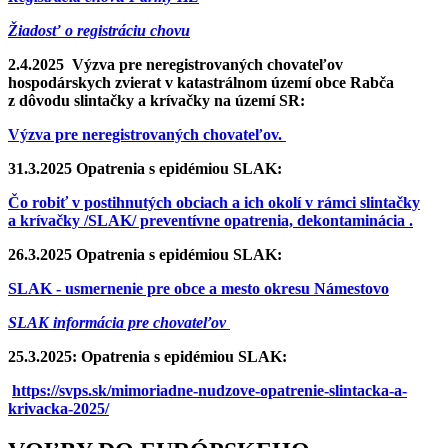
Žiadosť o registráciu chovu
2.4.2025 Výzva pre neregistrovaných chovateľov
hospodárskych zvierat v katastrálnom území obce Rabča
z dôvodu slintačky a krívačky na území SR:
Výzva pre neregistrovaných chovateľov.
31.3.2025 Opatrenia s epidémiou SLAK:
Čo robiť v postihnutých obciach a ich okolí v rámci slintačky
a krívačky /SLAK/ preventívne opatrenia, dekontaminácia .
26.3.2025 Opatrenia s epidémiou SLAK:
SLAK - usmernenie pre obce a mesto okresu Námestovo
SLAK informácia pre chovateľov
25.3.2025: Opatrenia s epidémiou SLAK:
https://svps.sk/mimoriadne-nudzove-opatrenie-slintacka-a-
krivacka-2025/