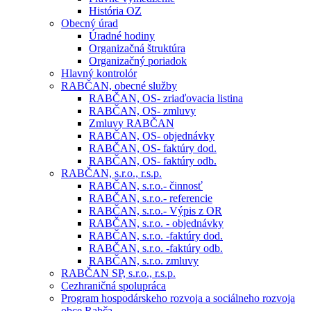
História OZ
Obecný úrad
Úradné hodiny
Organizačná štruktúra
Organizačný poriadok
Hlavný kontrolór
RABČAN, obecné služby
RABČAN, OS- zriaďovacia listina
RABČAN, OS- zmluvy
Zmluvy RABČAN
RABČAN, OS- objednávky
RABČAN, OS- faktúry dod.
RABČAN, OS- faktúry odb.
RABČAN, s.r.o., r.s.p.
RABČAN, s.r.o.- činnosť
RABČAN, s.r.o.- referencie
RABČAN, s.r.o.- Výpis z OR
RABČAN, s.r.o. - objednávky
RABČAN, s.r.o. -faktúry dod.
RABČAN, s.r.o. -faktúry odb.
RABČAN, s.r.o. zmluvy
RABČAN SP, s.r.o., r.s.p.
Cezhraničná spolupráca
Program hospodárskeho rozvoja a sociálneho rozvoja
obce Rabča