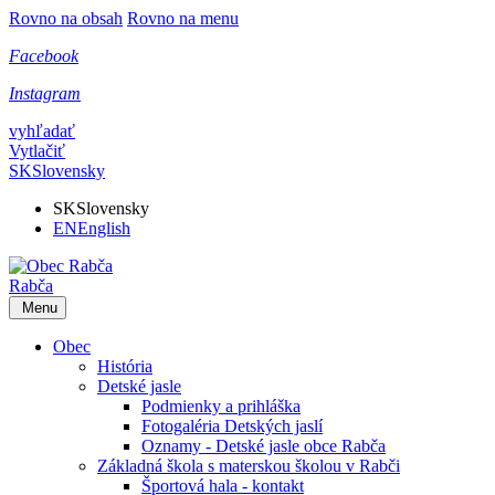
Rovno na obsah
Rovno na menu
Facebook
Instagram
vyhľadať
Vytlačiť
SK
Slovensky
SK
Slovensky
EN
English
Rabča
Menu
Obec
História
Detské jasle
Podmienky a prihláška
Fotogaléria Detských jaslí
Oznamy - Detské jasle obce Rabča
Základná škola s materskou školou v Rabči
Športová hala - kontakt