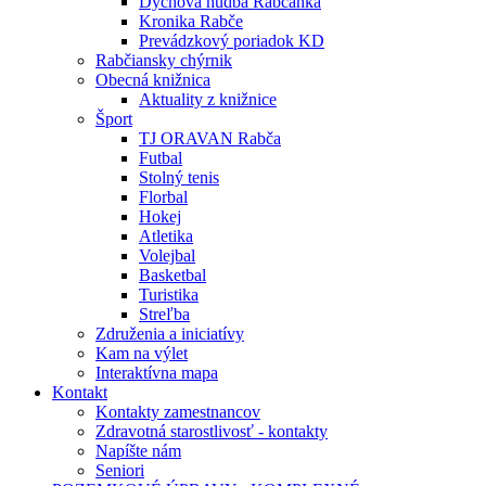
Dychová hudba Rabčanka
Kronika Rabče
Prevádzkový poriadok KD
Rabčiansky chýrnik
Obecná knižnica
Aktuality z knižnice
Šport
TJ ORAVAN Rabča
Futbal
Stolný tenis
Florbal
Hokej
Atletika
Volejbal
Basketbal
Turistika
Streľba
Združenia a iniciatívy
Kam na výlet
Interaktívna mapa
Kontakt
Kontakty zamestnancov
Zdravotná starostlivosť - kontakty
Napíšte nám
Seniori