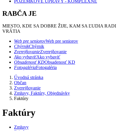
POZEMKOVÉ ÚPRAVY - KOMPLEXNÉ
RABČA JE
MIESTO, KDE SA DOBRE ŽIJE, KAM SA ĽUDIA RADI
VRÁTIA
Web pre seniorov
Web pre seniorov
Chýrnik
Chýrnik
Zverejňovanie
Zverejňovanie
Ako vybaviť
Ako vybaviť
Obsadenosť KD
Obsadenosť KD
Fotogaléria
Fotogaléria
Úvodná stránka
Občan
Zverejňovanie
Zmluvy, Faktúry, Objednávky
Faktúry
Faktúry
Zmluvy