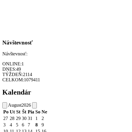
Návštevnosť
Návštevnosť:
ONLINE:
1
DNES:
49
TÝŽDEŇ:
2114
CELKOM:
1079411
Kalendár
August
2026
Po
Ut
St
Št
Pia
So
Ne
27
28
29
30
31
1
2
3
4
5
6
7
8
9
10
11
12
13
14
15
16