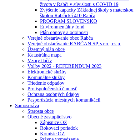
života v Rabči v súvislosti s COVID 19
Zvýšenie kapacity Základnej školy s materskou
školou Rabčická 410 Rabča
PROGRAM SLOVENSKO
Environmentálny fond
Plán obnovy a odolnosti
Verejné obstarávanie obec Rabča
Verejné obstarávanie RABČAN SP, s.r.o., r.s.p.
Územný plán obce
Katastrálna mapa
Vzory tlačív
Voľby 2022 - REFERENDUM 2023
Elektronické služby
Komunálne služby
Triedenie odpadov
Protispoločenská činnosť
Ochrana osobných údajov
Pasportizácia miestnych komunikácií
Samospráva
Starosta obce
Obecné zastupiteľstvo
Zápisnice OZ
Rokovací poriadok
Komisie OZ
Právne vymedzenie