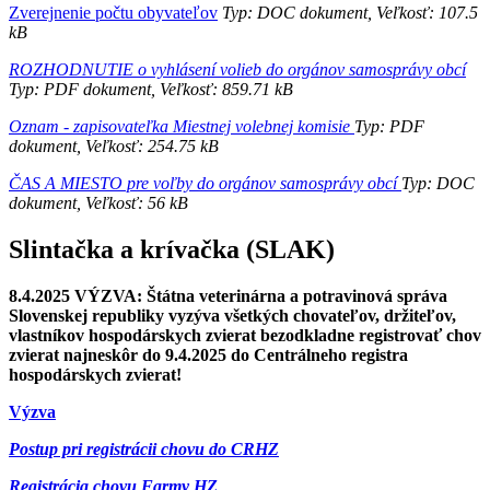
Zverejnenie počtu obyvateľov
Typ: DOC dokument, Veľkosť: 107.5
kB
ROZHODNUTIE o vyhlásení volieb do orgánov samosprávy obcí
Typ: PDF dokument, Veľkosť: 859.71 kB
Oznam - zapisovateľka Miestnej volebnej komisie
Typ: PDF
dokument, Veľkosť: 254.75 kB
ČAS A MIESTO pre voľby do orgánov samosprávy obcí
Typ: DOC
dokument, Veľkosť: 56 kB
Slintačka a krívačka (SLAK)
8.4.2025 VÝZVA: Štátna veterinárna a potravinová správa
Slovenskej republiky vyzýva všetkých chovateľov, držiteľov,
vlastníkov hospodárskych zvierat bezodkladne registrovať chov
zvierat najneskôr do 9.4.2025 do Centrálneho registra
hospodárskych zvierat!
Výzva
Postup pri registrácii chovu do CRHZ
Registrácia chovu Farmy HZ