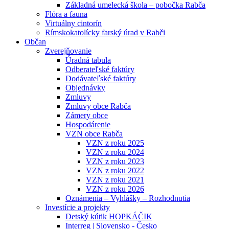
Základná umelecká škola – pobočka Rabča
Flóra a fauna
Virtuálny cintorín
Rímskokatolícky farský úrad v Rabči
Občan
Zverejňovanie
Úradná tabula
Odberateľské faktúry
Dodávateľské faktúry
Objednávky
Zmluvy
Zmluvy obce Rabča
Zámery obce
Hospodárenie
VZN obce Rabča
VZN z roku 2025
VZN z roku 2024
VZN z roku 2023
VZN z roku 2022
VZN z roku 2021
VZN z roku 2026
Oznámenia – Vyhlášky – Rozhodnutia
Investície a projekty
Detský kútik HOPKÁČIK
Interreg | Slovensko - Česko