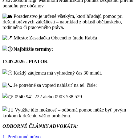
s advokátom Mgr. Martinom Adamčíkom ponúka bezplatnú právnu
poradňu pre občanov.
Poradenstvo je určené všetkým, ktorí hľadajú pomoc pri
riešení právnych záležitostí – napríklad z oblasti občianskeho,
rodinného či pracovného práva.
Miesto: Zasadačka Obecného úradu Rabča
Najbližšie termíny:
17.07.2026 - PIATOK
Každý záujemca má vyhradený čas 30 minút.
Je potrebné sa vopred nahlásiť na tel. čísle:
0940 941 222 alebo 0903 538 529
Využite túto možnosť – odborná pomoc môže byť prvým
krokom k riešeniu vášho problému.
ODBORNÉ ČLÁNKY ADVOKÁTA:
1. Predkupné právo