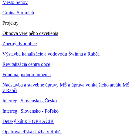
Mesto Šenov
Gmina Strumień
Projekty
Obnova verejného osvetlenia
Zberný dvor obce
Výstavba kanalizácie a vodovodu Świnna a Rabča
Revitalizácia centra obce
Fond na podporu umenia
Nadstavba a stavebné úpravy MŠ a úprava vonkajšieho areálu MŠ
v Rabči
Interreg | Slovensko - Česko
Interreg | Slovensko - Poľsko
Detský kútik HOPKÁČIK
Opatrovateľská služba v Rabči