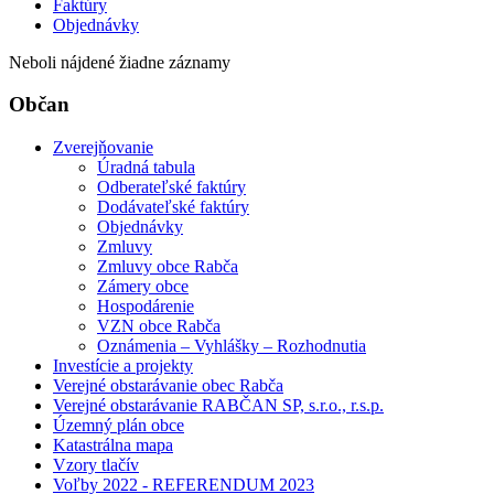
Faktúry
Objednávky
Neboli nájdené žiadne záznamy
Občan
Zverejňovanie
Úradná tabula
Odberateľské faktúry
Dodávateľské faktúry
Objednávky
Zmluvy
Zmluvy obce Rabča
Zámery obce
Hospodárenie
VZN obce Rabča
Oznámenia – Vyhlášky – Rozhodnutia
Investície a projekty
Verejné obstarávanie obec Rabča
Verejné obstarávanie RABČAN SP, s.r.o., r.s.p.
Územný plán obce
Katastrálna mapa
Vzory tlačív
Voľby 2022 - REFERENDUM 2023