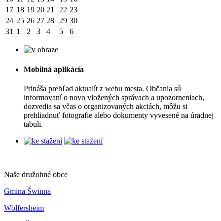
17
18
19
20
21
22
23
24
25
26
27
28
29
30
31
1
2
3
4
5
6
Mobilná aplikácia
Prináša prehľad aktualít z webu mesta. Občania sú
informovaní o novo vložených správach a upozorneniach,
dozvedia sa včas o organizovaných akciách, môžu si
prehliadnuť fotografie alebo dokumenty vyvesené na úradnej
tabuli.
Naše družobné obce
Gmina Świnna
Wölfersheim