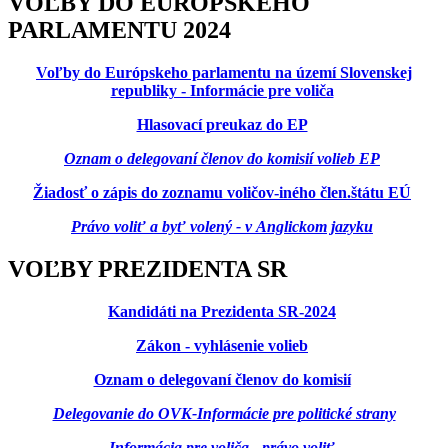
VOĽBY DO EURÓPSKEHO
PARLAMENTU 2024
Voľby do Európskeho parlamentu na území Slovenskej
republiky - Informácie pre voliča
Hlasovací preukaz do EP
Oznam o delegovaní členov do komisií volieb EP
Žiadosť o zápis do zoznamu voličov-iného člen.štátu EÚ
Právo voliť a byť volený - v Anglickom jazyku
VOĽBY PREZIDENTA SR
Kandidáti na Prezidenta SR-2024
Zákon - vyhlásenie volieb
Oznam o delegovaní členov do komisií
Delegovanie do OVK-Informácie pre politické strany
Informácia pre voliča - právo voliť