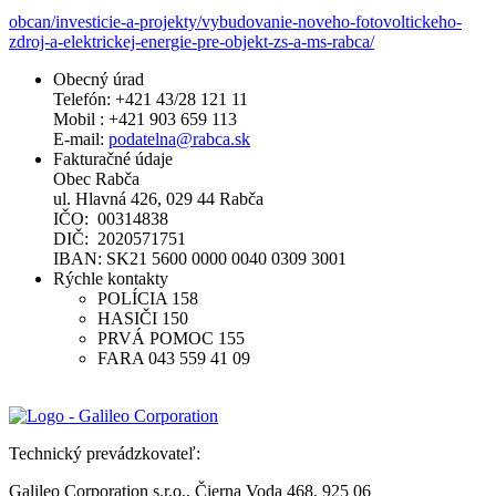
obcan/investicie-a-projekty/vybudovanie-noveho-fotovoltickeho-
zdroj-a-elektrickej-energie-pre-objekt-zs-a-ms-rabca/
Obecný úrad
Telefón: +421 43/28 121 11
Mobil : +421 903 659 113
E-mail:
podatelna@rabca.sk
Fakturačné údaje
Obec Rabča
ul. Hlavná 426, 029 44 Rabča
IČO: 00314838
DIČ: 2020571751
IBAN: SK21 5600 0000 0040 0309 3001
Rýchle kontakty
POLÍCIA 158
HASIČI 150
PRVÁ POMOC 155
FARA 043 559 41 09
Technický prevádzkovateľ:
Galileo Corporation s.r.o., Čierna Voda 468, 925 06