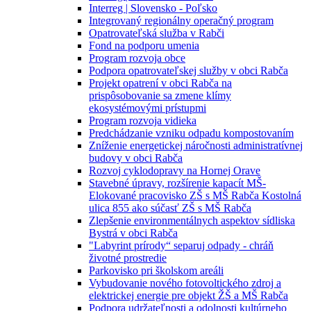
Interreg | Slovensko - Poľsko
Integrovaný regionálny operačný program
Opatrovateľská služba v Rabči
Fond na podporu umenia
Program rozvoja obce
Podpora opatrovateľskej služby v obci Rabča
Projekt opatrení v obci Rabča na
prispôsobovanie sa zmene klímy
ekosystémovými prístupmi
Program rozvoja vidieka
Predchádzanie vzniku odpadu kompostovaním
Zníženie energetickej náročnosti administratívnej
budovy v obci Rabča
Rozvoj cyklodopravy na Hornej Orave
Stavebné úpravy, rozšírenie kapacít MŠ-
Elokované pracovisko ZŠ s MŠ Rabča Kostolná
ulica 855 ako súčasť ZŠ s MŠ Rabča
Zlepšenie environmentálnych aspektov sídliska
Bystrá v obci Rabča
"Labyrint prírody“ separuj odpady - chráň
životné prostredie
Parkovisko pri školskom areáli
Vybudovanie nového fotovoltického zdroj a
elektrickej energie pre objekt ŽŠ a MŠ Rabča
Podpora udržateľnosti a odolnosti kultúrneho