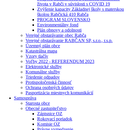
života v Rabči v súvislosti s COVID 19
Zvýšenie kapacity Základnej školy s materskou
školou Rabčická 410 Rabča
PROGRAM SLOVENSKO
Environmentálny fond
Plán obnovy a odolnosti
Verejné obstarávanie obec Rabča
Verejné obstarávanie RABČAN SP, s.r.o., r.s.p.
Územný plán obce
Katastrálna mapa
Vzory tlačív
Voľby 2022 - REFERENDUM 2023
Elektronické služby
Komunálne služby
Triedenie odpadov
Protispoločenská činnosť
Ochrana osobných údajov
Pasportizácia miestnych komunikácií
Samospráva
Starosta obce
Obecné zastupiteľstvo
Zápisnice OZ
Rokovací poriadok
Komisie OZ
Právne vymedzenie