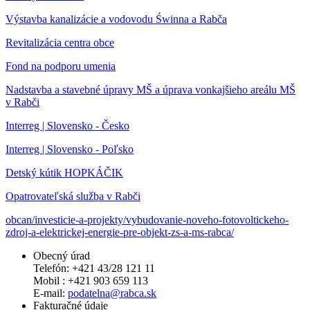
Výstavba kanalizácie a vodovodu Świnna a Rabča
Revitalizácia centra obce
Fond na podporu umenia
Nadstavba a stavebné úpravy MŠ a úprava vonkajšieho areálu MŠ
v Rabči
Interreg | Slovensko - Česko
Interreg | Slovensko - Poľsko
Detský kútik HOPKÁČIK
Opatrovateľská služba v Rabči
obcan/investicie-a-projekty/vybudovanie-noveho-fotovoltickeho-
zdroj-a-elektrickej-energie-pre-objekt-zs-a-ms-rabca/
Obecný úrad
Telefón: +421 43/28 121 11
Mobil : +421 903 659 113
E-mail:
podatelna@rabca.sk
Fakturačné údaje