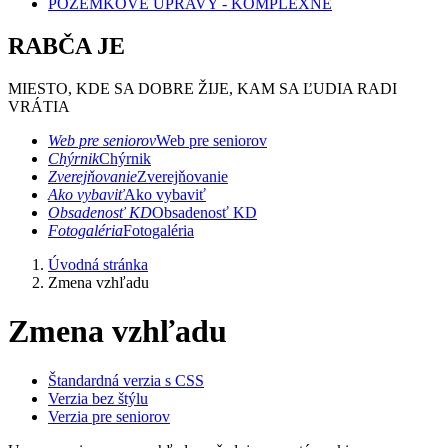
POZEMKOVÉ ÚPRAVY - KOMPLEXNÉ
RABČA JE
MIESTO, KDE SA DOBRE ŽIJE, KAM SA ĽUDIA RADI
VRÁTIA
Web pre seniorov
Web pre seniorov
Chýrnik
Chýrnik
Zverejňovanie
Zverejňovanie
Ako vybaviť
Ako vybaviť
Obsadenosť KD
Obsadenosť KD
Fotogaléria
Fotogaléria
Úvodná stránka
Zmena vzhľadu
Zmena vzhľadu
Štandardná verzia s CSS
Verzia bez štýlu
Verzia pre seniorov