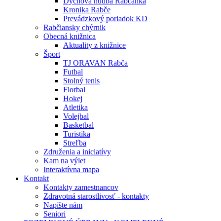
Dychová hudba Rabčanka
Kronika Rabče
Prevádzkový poriadok KD
Rabčiansky chýrnik
Obecná knižnica
Aktuality z knižnice
Šport
TJ ORAVAN Rabča
Futbal
Stolný tenis
Florbal
Hokej
Atletika
Volejbal
Basketbal
Turistika
Streľba
Združenia a iniciatívy
Kam na výlet
Interaktívna mapa
Kontakt
Kontakty zamestnancov
Zdravotná starostlivosť - kontakty
Napíšte nám
Seniori