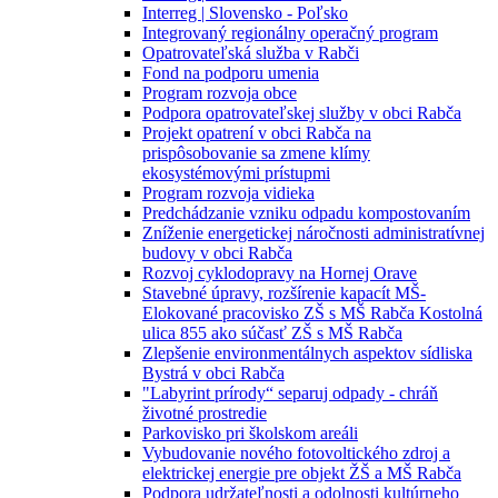
Interreg | Slovensko - Poľsko
Integrovaný regionálny operačný program
Opatrovateľská služba v Rabči
Fond na podporu umenia
Program rozvoja obce
Podpora opatrovateľskej služby v obci Rabča
Projekt opatrení v obci Rabča na
prispôsobovanie sa zmene klímy
ekosystémovými prístupmi
Program rozvoja vidieka
Predchádzanie vzniku odpadu kompostovaním
Zníženie energetickej náročnosti administratívnej
budovy v obci Rabča
Rozvoj cyklodopravy na Hornej Orave
Stavebné úpravy, rozšírenie kapacít MŠ-
Elokované pracovisko ZŠ s MŠ Rabča Kostolná
ulica 855 ako súčasť ZŠ s MŠ Rabča
Zlepšenie environmentálnych aspektov sídliska
Bystrá v obci Rabča
"Labyrint prírody“ separuj odpady - chráň
životné prostredie
Parkovisko pri školskom areáli
Vybudovanie nového fotovoltického zdroj a
elektrickej energie pre objekt ŽŠ a MŠ Rabča
Podpora udržateľnosti a odolnosti kultúrneho