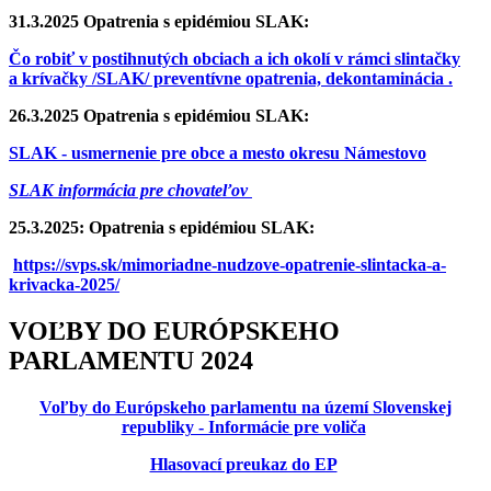
31.3.2025 Opatrenia s epidémiou SLAK:
Čo robiť v postihnutých obciach a ich okolí v rámci slintačky
a krívačky /SLAK/ preventívne opatrenia, dekontaminácia .
26.3.2025 Opatrenia s epidémiou SLAK:
SLAK - usmernenie pre obce a mesto okresu Námestovo
SLAK informácia pre chovateľov
25.3.2025: Opatrenia s epidémiou SLAK:
https://svps.sk/mimoriadne-nudzove-opatrenie-slintacka-a-
krivacka-2025/
VOĽBY DO EURÓPSKEHO
PARLAMENTU 2024
Voľby do Európskeho parlamentu na území Slovenskej
republiky - Informácie pre voliča
Hlasovací preukaz do EP