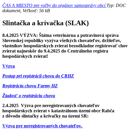
ČAS A MIESTO pre voľby do orgánov samosprávy obcí
Typ: DOC
dokument, Veľkosť: 56 kB
Slintačka a krívačka (SLAK)
8.4.2025 VÝZVA: Štátna veterinárna a potravinová správa
Slovenskej republiky vyzýva všetkých chovateľov, držiteľov,
vlastníkov hospodárskych zvierat bezodkladne registrovať chov
zvierat najneskôr do 9.4.2025 do Centrálneho registra
hospodárskych zvierat!
Výzva
Postup pri registrácii chovu do CRHZ
Registrácia chovu Farmy HZ
Žiadosť o registráciu chovu
2.4.2025 Výzva pre neregistrovaných chovateľov
hospodárskych zvierat v katastrálnom území obce Rabča
z dôvodu slintačky a krívačky na území SR:
Výzva pre neregistrovaných chovateľov.