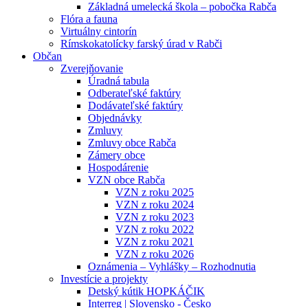
Základná umelecká škola – pobočka Rabča
Flóra a fauna
Virtuálny cintorín
Rímskokatolícky farský úrad v Rabči
Občan
Zverejňovanie
Úradná tabula
Odberateľské faktúry
Dodávateľské faktúry
Objednávky
Zmluvy
Zmluvy obce Rabča
Zámery obce
Hospodárenie
VZN obce Rabča
VZN z roku 2025
VZN z roku 2024
VZN z roku 2023
VZN z roku 2022
VZN z roku 2021
VZN z roku 2026
Oznámenia – Vyhlášky – Rozhodnutia
Investície a projekty
Detský kútik HOPKÁČIK
Interreg | Slovensko - Česko