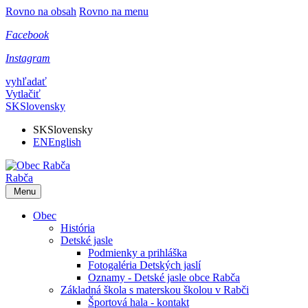
Rovno na obsah
Rovno na menu
Facebook
Instagram
vyhľadať
Vytlačiť
SK
Slovensky
SK
Slovensky
EN
English
Rabča
Menu
Obec
História
Detské jasle
Podmienky a prihláška
Fotogaléria Detských jaslí
Oznamy - Detské jasle obce Rabča
Základná škola s materskou školou v Rabči
Športová hala - kontakt