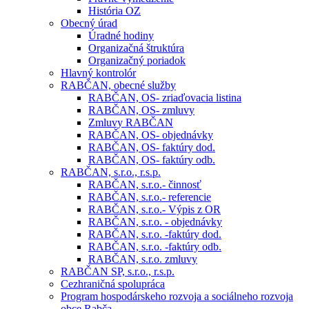
História OZ
Obecný úrad
Úradné hodiny
Organizačná štruktúra
Organizačný poriadok
Hlavný kontrolór
RABČAN, obecné služby
RABČAN, OS- zriaďovacia listina
RABČAN, OS- zmluvy
Zmluvy RABČAN
RABČAN, OS- objednávky
RABČAN, OS- faktúry dod.
RABČAN, OS- faktúry odb.
RABČAN, s.r.o., r.s.p.
RABČAN, s.r.o.- činnosť
RABČAN, s.r.o.- referencie
RABČAN, s.r.o.- Výpis z OR
RABČAN, s.r.o. - objednávky
RABČAN, s.r.o. -faktúry dod.
RABČAN, s.r.o. -faktúry odb.
RABČAN, s.r.o. zmluvy
RABČAN SP, s.r.o., r.s.p.
Cezhraničná spolupráca
Program hospodárskeho rozvoja a sociálneho rozvoja
obce Rabča