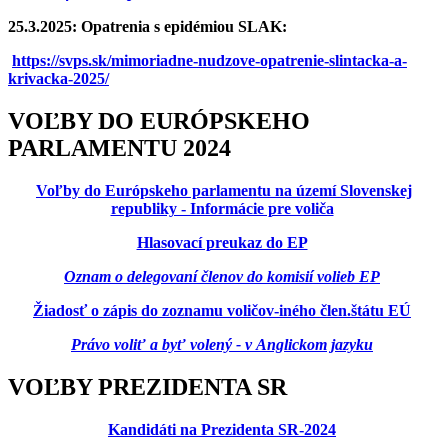
25.3.2025: Opatrenia s epidémiou SLAK:
https://svps.sk/mimoriadne-nudzove-opatrenie-slintacka-a-
krivacka-2025/
VOĽBY DO EURÓPSKEHO
PARLAMENTU 2024
Voľby do Európskeho parlamentu na území Slovenskej
republiky - Informácie pre voliča
Hlasovací preukaz do EP
Oznam o delegovaní členov do komisií volieb EP
Žiadosť o zápis do zoznamu voličov-iného člen.štátu EÚ
Právo voliť a byť volený - v Anglickom jazyku
VOĽBY PREZIDENTA SR
Kandidáti na Prezidenta SR-2024