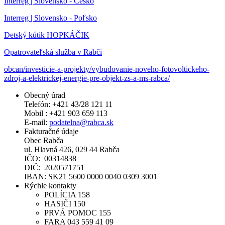
Interreg | Slovensko - Česko
Interreg | Slovensko - Poľsko
Detský kútik HOPKÁČIK
Opatrovateľská služba v Rabči
obcan/investicie-a-projekty/vybudovanie-noveho-fotovoltickeho-
zdroj-a-elektrickej-energie-pre-objekt-zs-a-ms-rabca/
Obecný úrad
Telefón: +421 43/28 121 11
Mobil : +421 903 659 113
E-mail:
podatelna@rabca.sk
Fakturačné údaje
Obec Rabča
ul. Hlavná 426, 029 44 Rabča
IČO: 00314838
DIČ: 2020571751
IBAN: SK21 5600 0000 0040 0309 3001
Rýchle kontakty
POLÍCIA 158
HASIČI 150
PRVÁ POMOC 155
FARA 043 559 41 09