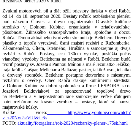
Rezbársky plenér 2020 v Rabči
Zvukmi motorových píl a dlát ožili priestory ihriska v obci Rabča
od 14. do 18. septembra 2020. Desiaty ročník rezbárskeho plenéru
pod názvom Človek a drevo organizovalo Oravské kultúrne
stredisko v Dolnom Kubíne, organizácia v zriaďovateľskej
pôsobnosti Žilinského samosprávneho kraja, spoločne s obcou
Rabča. Témou aktuálneho tvorivého stretnutia je Betlehem. Drevené
plastiky z topoľa vyrezávali ôsmi majstri rezbári z Ružomberka,
Zákamenného, Cífera, Istebného, Hruštína a samozrejme aj dvaja
rezbári z Rabče. Postavy, cca 130cm vysoké, poslúžia počas
vianočnej výzdoby Betlehema na námestí v Rabči. Betlehem budú
tvoriť postavy sv. Jozefa s Pannou Máriou a malé Jezuliatko Ježiško,
traja králi - Gašpar, Melichar a Baltazár, pastier, taktiež osol, teliatko
a drevený stromček. Betlehem postupne dotvoríme s miestnymi
rezbármi o ovečky. Obec Rabča ďakuje kultúrnemu stredisku
v Dolnom Kubíne za dobrú spoluprácu a firme LESBORA s.r.o.
Jozefovi Boldoviakovi za sponzorované topoľové drevo
na Betlehem a v neposlednom rade samozrejme veľké ďakujem
patrí rezbárom za krásne výrobky – postavy, ktoré sú naozaj
majstrovské kúsky.
Krátke video:
https://www.youtube.com/watch?
v=z20Nw2srViU&t=6s
FOTO:
aktuality/fotogaleria/rok-2020/rezbarsky-plener-175sk.html