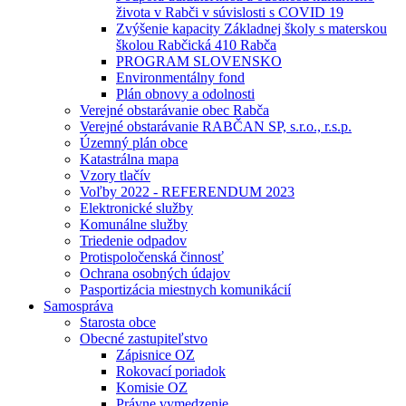
života v Rabči v súvislosti s COVID 19
Zvýšenie kapacity Základnej školy s materskou
školou Rabčická 410 Rabča
PROGRAM SLOVENSKO
Environmentálny fond
Plán obnovy a odolnosti
Verejné obstarávanie obec Rabča
Verejné obstarávanie RABČAN SP, s.r.o., r.s.p.
Územný plán obce
Katastrálna mapa
Vzory tlačív
Voľby 2022 - REFERENDUM 2023
Elektronické služby
Komunálne služby
Triedenie odpadov
Protispoločenská činnosť
Ochrana osobných údajov
Pasportizácia miestnych komunikácií
Samospráva
Starosta obce
Obecné zastupiteľstvo
Zápisnice OZ
Rokovací poriadok
Komisie OZ
Právne vymedzenie