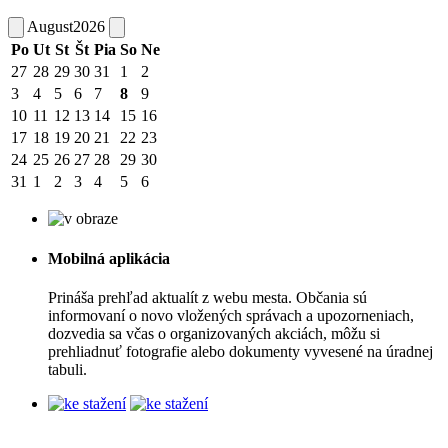
August
2026
Po
Ut
St
Št
Pia
So
Ne
27
28
29
30
31
1
2
3
4
5
6
7
8
9
10
11
12
13
14
15
16
17
18
19
20
21
22
23
24
25
26
27
28
29
30
31
1
2
3
4
5
6
Mobilná aplikácia
Prináša prehľad aktualít z webu mesta. Občania sú
informovaní o novo vložených správach a upozorneniach,
dozvedia sa včas o organizovaných akciách, môžu si
prehliadnuť fotografie alebo dokumenty vyvesené na úradnej
tabuli.