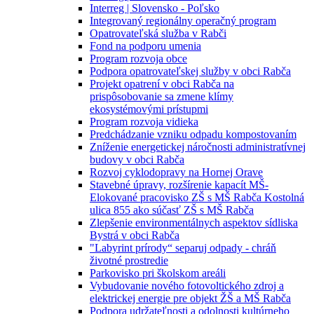
Interreg | Slovensko - Poľsko
Integrovaný regionálny operačný program
Opatrovateľská služba v Rabči
Fond na podporu umenia
Program rozvoja obce
Podpora opatrovateľskej služby v obci Rabča
Projekt opatrení v obci Rabča na
prispôsobovanie sa zmene klímy
ekosystémovými prístupmi
Program rozvoja vidieka
Predchádzanie vzniku odpadu kompostovaním
Zníženie energetickej náročnosti administratívnej
budovy v obci Rabča
Rozvoj cyklodopravy na Hornej Orave
Stavebné úpravy, rozšírenie kapacít MŠ-
Elokované pracovisko ZŠ s MŠ Rabča Kostolná
ulica 855 ako súčasť ZŠ s MŠ Rabča
Zlepšenie environmentálnych aspektov sídliska
Bystrá v obci Rabča
"Labyrint prírody“ separuj odpady - chráň
životné prostredie
Parkovisko pri školskom areáli
Vybudovanie nového fotovoltického zdroj a
elektrickej energie pre objekt ŽŠ a MŠ Rabča
Podpora udržateľnosti a odolnosti kultúrneho