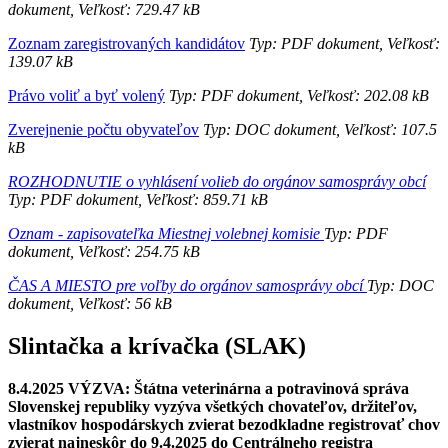
dokument, Veľkosť: 729.47 kB
Zoznam zaregistrovaných kandidátov
Typ: PDF dokument, Veľkosť:
139.07 kB
Právo voliť a byť volený
Typ: PDF dokument, Veľkosť: 202.08 kB
Zverejnenie počtu obyvateľov
Typ: DOC dokument, Veľkosť: 107.5
kB
ROZHODNUTIE o vyhlásení volieb do orgánov samosprávy obcí
Typ: PDF dokument, Veľkosť: 859.71 kB
Oznam - zapisovateľka Miestnej volebnej komisie
Typ: PDF
dokument, Veľkosť: 254.75 kB
ČAS A MIESTO pre voľby do orgánov samosprávy obcí
Typ: DOC
dokument, Veľkosť: 56 kB
Slintačka a krívačka (SLAK)
8.4.2025 VÝZVA: Štátna veterinárna a potravinová správa
Slovenskej republiky vyzýva všetkých chovateľov, držiteľov,
vlastníkov hospodárskych zvierat bezodkladne registrovať chov
zvierat najneskôr do 9.4.2025 do Centrálneho registra