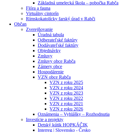
Základná umelecká škola – pobočka Rabča
Flóra a fauna
Virtuálny cintorín
Rímskokatolícky farský úrad v Rabči
Občan
Zverejňovanie
Úradná tabula
Odberateľské faktúry
Dodávateľské faktúry
Objednávky
Zmluvy
Zmluvy obce Rabča
Zámery obce
Hospodárenie
VZN obce Rabča
VZN z roku 2025
VZN z roku 2024
VZN z roku 2023
VZN z roku 2022
VZN z roku 2021
VZN z roku 2026
Oznámenia – Vyhlášky – Rozhodnutia
Investície a projekty
Detský kútik HOPKÁČIK
Interreg | Slovensko - Česko