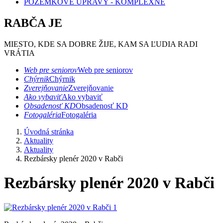
POZEMKOVÉ ÚPRAVY - KOMPLEXNÉ
RABČA JE
MIESTO, KDE SA DOBRE ŽIJE, KAM SA ĽUDIA RADI
VRÁTIA
Web pre seniorov
Web pre seniorov
Chýrnik
Chýrnik
Zverejňovanie
Zverejňovanie
Ako vybaviť
Ako vybaviť
Obsadenosť KD
Obsadenosť KD
Fotogaléria
Fotogaléria
Úvodná stránka
Aktuality
Aktuality
Rezbársky plenér 2020 v Rabči
Rezbársky plenér 2020 v Rabči