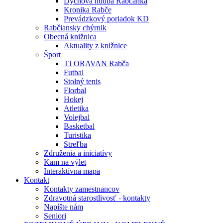
Dychová hudba Rabčanka
Kronika Rabče
Prevádzkový poriadok KD
Rabčiansky chýrnik
Obecná knižnica
Aktuality z knižnice
Šport
TJ ORAVAN Rabča
Futbal
Stolný tenis
Florbal
Hokej
Atletika
Volejbal
Basketbal
Turistika
Streľba
Združenia a iniciatívy
Kam na výlet
Interaktívna mapa
Kontakt
Kontakty zamestnancov
Zdravotná starostlivosť - kontakty
Napíšte nám
Seniori