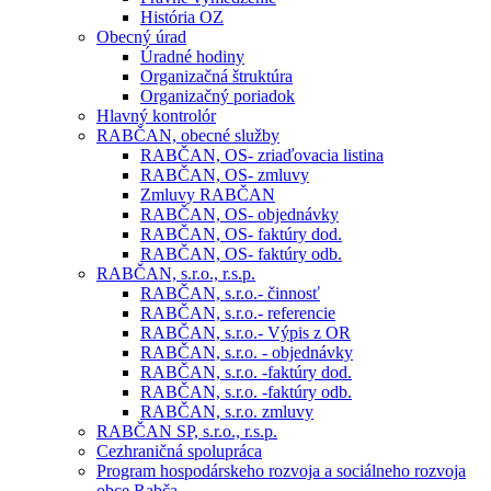
História OZ
Obecný úrad
Úradné hodiny
Organizačná štruktúra
Organizačný poriadok
Hlavný kontrolór
RABČAN, obecné služby
RABČAN, OS- zriaďovacia listina
RABČAN, OS- zmluvy
Zmluvy RABČAN
RABČAN, OS- objednávky
RABČAN, OS- faktúry dod.
RABČAN, OS- faktúry odb.
RABČAN, s.r.o., r.s.p.
RABČAN, s.r.o.- činnosť
RABČAN, s.r.o.- referencie
RABČAN, s.r.o.- Výpis z OR
RABČAN, s.r.o. - objednávky
RABČAN, s.r.o. -faktúry dod.
RABČAN, s.r.o. -faktúry odb.
RABČAN, s.r.o. zmluvy
RABČAN SP, s.r.o., r.s.p.
Cezhraničná spolupráca
Program hospodárskeho rozvoja a sociálneho rozvoja
obce Rabča