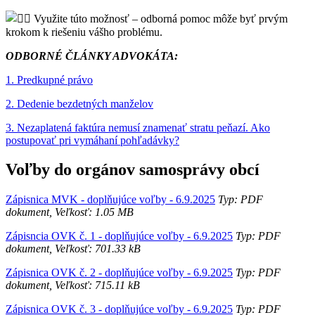
Využite túto možnosť – odborná pomoc môže byť prvým
krokom k riešeniu vášho problému.
ODBORNÉ ČLÁNKY ADVOKÁTA:
1. Predkupné právo
2. Dedenie bezdetných manželov
3. Nezaplatená faktúra nemusí znamenať stratu peňazí. Ako
postupovať pri vymáhaní pohľadávky?
Voľby do orgánov samosprávy obcí
Zápisnica MVK - doplňujúce voľby - 6.9.2025
Typ: PDF
dokument, Veľkosť: 1.05 MB
Zápisncia OVK č. 1 - doplňujúce voľby - 6.9.2025
Typ: PDF
dokument, Veľkosť: 701.33 kB
Zápisnica OVK č. 2 - doplňujúce voľby - 6.9.2025
Typ: PDF
dokument, Veľkosť: 715.11 kB
Zápisnica OVK č. 3 - doplňujúce voľby - 6.9.2025
Typ: PDF