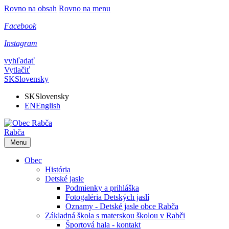
Rovno na obsah
Rovno na menu
Facebook
Instagram
vyhľadať
Vytlačiť
SK
Slovensky
SK
Slovensky
EN
English
Rabča
Menu
Obec
História
Detské jasle
Podmienky a prihláška
Fotogaléria Detských jaslí
Oznamy - Detské jasle obce Rabča
Základná škola s materskou školou v Rabči
Športová hala - kontakt