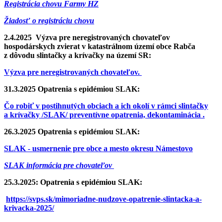
Registrácia chovu Farmy HZ
Žiadosť o registráciu chovu
2.4.2025 Výzva pre neregistrovaných chovateľov
hospodárskych zvierat v katastrálnom území obce Rabča
z dôvodu slintačky a krívačky na území SR:
Výzva pre neregistrovaných chovateľov.
31.3.2025 Opatrenia s epidémiou SLAK:
Čo robiť v postihnutých obciach a ich okolí v rámci slintačky
a krívačky /SLAK/ preventívne opatrenia, dekontaminácia .
26.3.2025 Opatrenia s epidémiou SLAK:
SLAK - usmernenie pre obce a mesto okresu Námestovo
SLAK informácia pre chovateľov
25.3.2025: Opatrenia s epidémiou SLAK:
https://svps.sk/mimoriadne-nudzove-opatrenie-slintacka-a-
krivacka-2025/