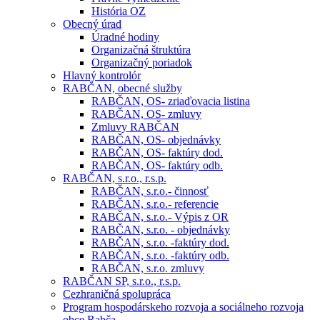
História OZ
Obecný úrad
Úradné hodiny
Organizačná štruktúra
Organizačný poriadok
Hlavný kontrolór
RABČAN, obecné služby
RABČAN, OS- zriaďovacia listina
RABČAN, OS- zmluvy
Zmluvy RABČAN
RABČAN, OS- objednávky
RABČAN, OS- faktúry dod.
RABČAN, OS- faktúry odb.
RABČAN, s.r.o., r.s.p.
RABČAN, s.r.o.- činnosť
RABČAN, s.r.o.- referencie
RABČAN, s.r.o.- Výpis z OR
RABČAN, s.r.o. - objednávky
RABČAN, s.r.o. -faktúry dod.
RABČAN, s.r.o. -faktúry odb.
RABČAN, s.r.o. zmluvy
RABČAN SP, s.r.o., r.s.p.
Cezhraničná spolupráca
Program hospodárskeho rozvoja a sociálneho rozvoja
obce Rabča