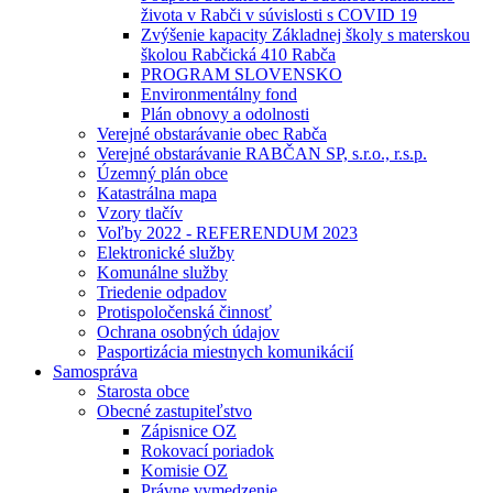
života v Rabči v súvislosti s COVID 19
Zvýšenie kapacity Základnej školy s materskou
školou Rabčická 410 Rabča
PROGRAM SLOVENSKO
Environmentálny fond
Plán obnovy a odolnosti
Verejné obstarávanie obec Rabča
Verejné obstarávanie RABČAN SP, s.r.o., r.s.p.
Územný plán obce
Katastrálna mapa
Vzory tlačív
Voľby 2022 - REFERENDUM 2023
Elektronické služby
Komunálne služby
Triedenie odpadov
Protispoločenská činnosť
Ochrana osobných údajov
Pasportizácia miestnych komunikácií
Samospráva
Starosta obce
Obecné zastupiteľstvo
Zápisnice OZ
Rokovací poriadok
Komisie OZ
Právne vymedzenie