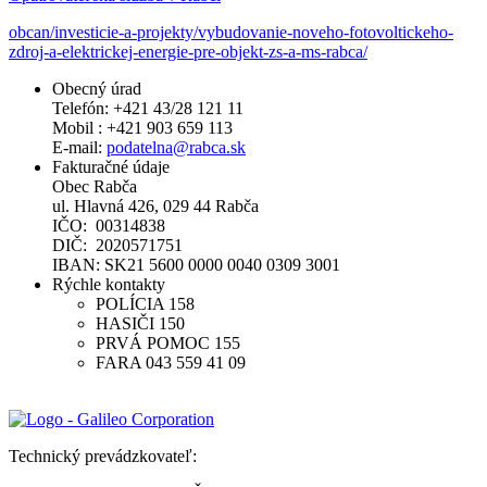
obcan/investicie-a-projekty/vybudovanie-noveho-fotovoltickeho-
zdroj-a-elektrickej-energie-pre-objekt-zs-a-ms-rabca/
Obecný úrad
Telefón: +421 43/28 121 11
Mobil : +421 903 659 113
E-mail:
podatelna@rabca.sk
Fakturačné údaje
Obec Rabča
ul. Hlavná 426, 029 44 Rabča
IČO: 00314838
DIČ: 2020571751
IBAN: SK21 5600 0000 0040 0309 3001
Rýchle kontakty
POLÍCIA 158
HASIČI 150
PRVÁ POMOC 155
FARA 043 559 41 09
Technický prevádzkovateľ: