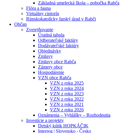
Základná umelecká škola – pobočka Rabča
Flóra a fauna
Virtuálny cintorín
Rímskokatolícky farský úrad v Rabči
Občan
Zverejňovanie
Úradná tabula
Odberateľské faktúry
Dodávateľské faktúry
Objednávky
Zmluvy
Zmluvy obce Rabča
Zámery obce
Hospodárenie
VZN obce Rabča
VZN z roku 2025
VZN z roku 2024
VZN z roku 2023
VZN z roku 2022
VZN z roku 2021
VZN z roku 2026
Oznámenia – Vyhlášky – Rozhodnutia
Investície a projekty
Detský kútik HOPKÁČIK
Interreg | Slovensko - Česko