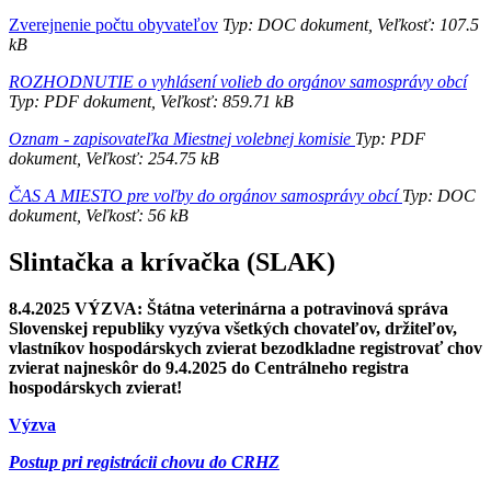
Zverejnenie počtu obyvateľov
Typ: DOC dokument, Veľkosť: 107.5
kB
ROZHODNUTIE o vyhlásení volieb do orgánov samosprávy obcí
Typ: PDF dokument, Veľkosť: 859.71 kB
Oznam - zapisovateľka Miestnej volebnej komisie
Typ: PDF
dokument, Veľkosť: 254.75 kB
ČAS A MIESTO pre voľby do orgánov samosprávy obcí
Typ: DOC
dokument, Veľkosť: 56 kB
Slintačka a krívačka (SLAK)
8.4.2025 VÝZVA: Štátna veterinárna a potravinová správa
Slovenskej republiky vyzýva všetkých chovateľov, držiteľov,
vlastníkov hospodárskych zvierat bezodkladne registrovať chov
zvierat najneskôr do 9.4.2025 do Centrálneho registra
hospodárskych zvierat!
Výzva
Postup pri registrácii chovu do CRHZ