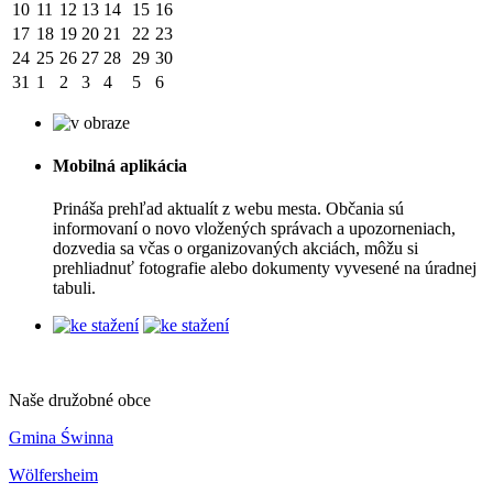
10
11
12
13
14
15
16
17
18
19
20
21
22
23
24
25
26
27
28
29
30
31
1
2
3
4
5
6
Mobilná aplikácia
Prináša prehľad aktualít z webu mesta. Občania sú
informovaní o novo vložených správach a upozorneniach,
dozvedia sa včas o organizovaných akciách, môžu si
prehliadnuť fotografie alebo dokumenty vyvesené na úradnej
tabuli.
Naše družobné obce
Gmina Świnna
Wölfersheim