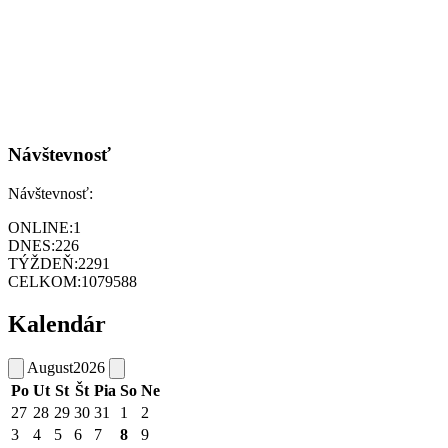
Návštevnosť
Návštevnosť:
ONLINE:
1
DNES:
226
TÝŽDEŇ:
2291
CELKOM:
1079588
Kalendár
August
2026
Po
Ut
St
Št
Pia
So
Ne
27
28
29
30
31
1
2
3
4
5
6
7
8
9