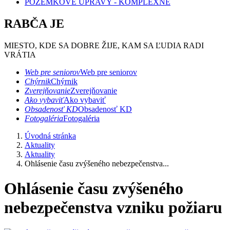
POZEMKOVÉ ÚPRAVY - KOMPLEXNÉ
RABČA JE
MIESTO, KDE SA DOBRE ŽIJE, KAM SA ĽUDIA RADI
VRÁTIA
Web pre seniorov
Web pre seniorov
Chýrnik
Chýrnik
Zverejňovanie
Zverejňovanie
Ako vybaviť
Ako vybaviť
Obsadenosť KD
Obsadenosť KD
Fotogaléria
Fotogaléria
Úvodná stránka
Aktuality
Aktuality
Ohlásenie času zvýšeného nebezpečenstva...
Ohlásenie času zvýšeného
nebezpečenstva vzniku požiaru