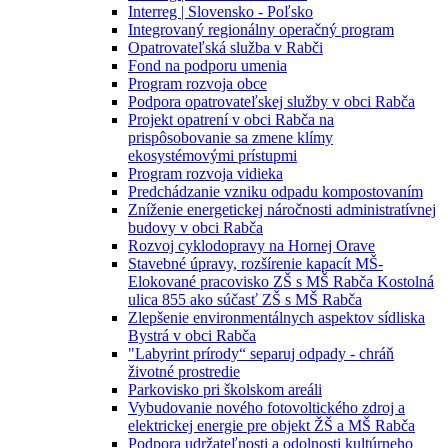
Interreg | Slovensko - Poľsko
Integrovaný regionálny operačný program
Opatrovateľská služba v Rabči
Fond na podporu umenia
Program rozvoja obce
Podpora opatrovateľskej služby v obci Rabča
Projekt opatrení v obci Rabča na
prispôsobovanie sa zmene klímy
ekosystémovými prístupmi
Program rozvoja vidieka
Predchádzanie vzniku odpadu kompostovaním
Zníženie energetickej náročnosti administratívnej
budovy v obci Rabča
Rozvoj cyklodopravy na Hornej Orave
Stavebné úpravy, rozšírenie kapacít MŠ-
Elokované pracovisko ZŠ s MŠ Rabča Kostolná
ulica 855 ako súčasť ZŠ s MŠ Rabča
Zlepšenie environmentálnych aspektov sídliska
Bystrá v obci Rabča
"Labyrint prírody“ separuj odpady - chráň
životné prostredie
Parkovisko pri školskom areáli
Vybudovanie nového fotovoltického zdroj a
elektrickej energie pre objekt ŽŠ a MŠ Rabča
Podpora udržateľnosti a odolnosti kultúrneho