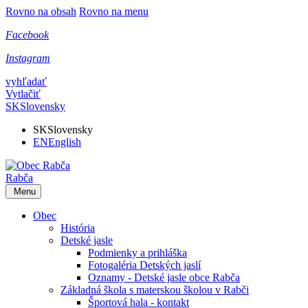
Rovno na obsah
Rovno na menu
Facebook
Instagram
vyhľadať
Vytlačiť
SK
Slovensky
SK
Slovensky
EN
English
Rabča
Menu
Obec
História
Detské jasle
Podmienky a prihláška
Fotogaléria Detských jaslí
Oznamy - Detské jasle obce Rabča
Základná škola s materskou školou v Rabči
Športová hala - kontakt