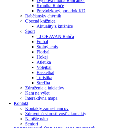
Dychová hudba Rabčanka
Kronika Rabče
Prevádzkový poriadok KD
Rabčiansky chýrnik
Obecná knižnica
Aktuality z knižnice
Šport
TJ ORAVAN Rabča
Futbal
Stolný tenis
Florbal
Hokej
Atletika
Volejbal
Basketbal
Turistika
Streľba
Združenia a iniciatívy
Kam na výlet
Interaktívna mapa
Kontakt
Kontakty zamestnancov
Zdravotná starostlivosť - kontakty
Napíšte nám
Seniori